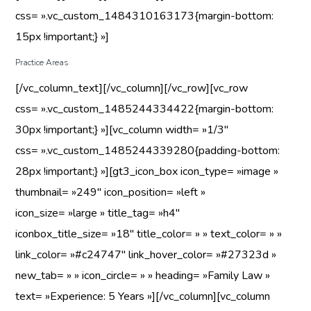
css= ».vc_custom_1484310163173{margin-bottom:
15px !important;} »]
Practice Areas
[/vc_column_text][/vc_column][/vc_row][vc_row
css= ».vc_custom_1485244334422{margin-bottom:
30px !important;} »][vc_column width= »1/3″
css= ».vc_custom_1485244339280{padding-bottom:
28px !important;} »][gt3_icon_box icon_type= »image »
thumbnail= »249″ icon_position= »left »
icon_size= »large » title_tag= »h4″
iconbox_title_size= »18″ title_color= » » text_color= » »
link_color= »#c24747″ link_hover_color= »#27323d »
new_tab= » » icon_circle= » » heading= »Family Law »
text= »Experience: 5 Years »][/vc_column][vc_column