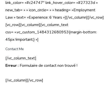
link_color= »#c24747″ link_hover_color= »#27323d »
new_tab= » » icon_circle= » » heading= »Employment
Law » text= »Experience: 6 Years »][/vc_column][/vc_row]
[vc_row][vc_column][vc_column_text
css= ».vc_custom_1484312680953{margin-bottom:
45px !important;} »]
Contact Me
[/vc_column_text]
Erreur :
Formulaire de contact non trouvé !
[/vc_column][/vc_row]