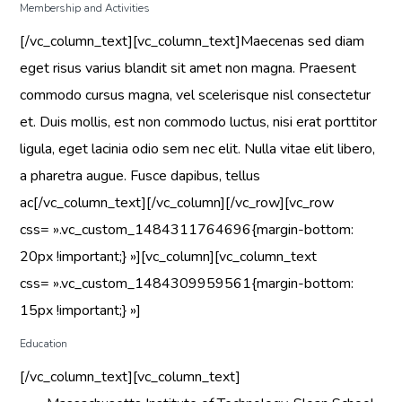
Membership and Activities
[/vc_column_text][vc_column_text]Maecenas sed diam
eget risus varius blandit sit amet non magna. Praesent
commodo cursus magna, vel scelerisque nisl consectetur
et. Duis mollis, est non commodo luctus, nisi erat porttitor
ligula, eget lacinia odio sem nec elit. Nulla vitae elit libero,
a pharetra augue. Fusce dapibus, tellus
ac[/vc_column_text][/vc_column][/vc_row][vc_row
css= ».vc_custom_1484311764696{margin-bottom:
20px !important;} »][vc_column][vc_column_text
css= ».vc_custom_1484309959561{margin-bottom:
15px !important;} »]
Education
[/vc_column_text][vc_column_text]