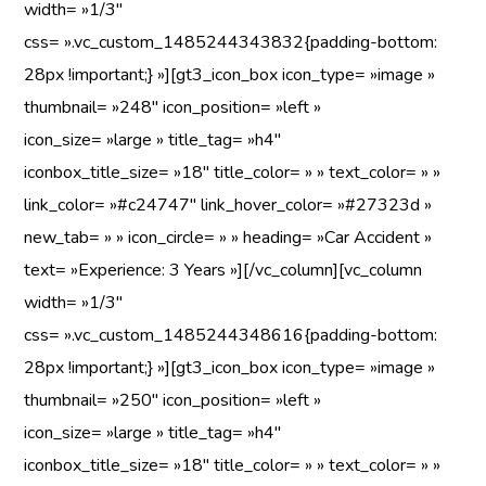
width= »1/3″
css= ».vc_custom_1485244343832{padding-bottom:
28px !important;} »][gt3_icon_box icon_type= »image »
thumbnail= »248″ icon_position= »left »
icon_size= »large » title_tag= »h4″
iconbox_title_size= »18″ title_color= » » text_color= » »
link_color= »#c24747″ link_hover_color= »#27323d »
new_tab= » » icon_circle= » » heading= »Car Accident »
text= »Experience: 3 Years »][/vc_column][vc_column
width= »1/3″
css= ».vc_custom_1485244348616{padding-bottom:
28px !important;} »][gt3_icon_box icon_type= »image »
thumbnail= »250″ icon_position= »left »
icon_size= »large » title_tag= »h4″
iconbox_title_size= »18″ title_color= » » text_color= » »