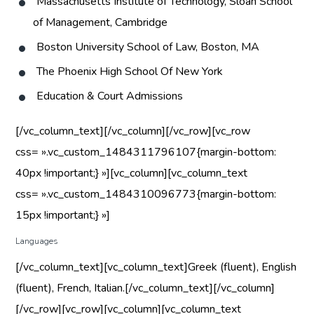
Massachusetts Institute of Technology, Sloan School
of Management, Cambridge
Boston University School of Law, Boston, MA
The Phoenix High School Of New York
Education & Court Admissions
[/vc_column_text][/vc_column][/vc_row][vc_row
css= ».vc_custom_1484311796107{margin-bottom:
40px !important;} »][vc_column][vc_column_text
css= ».vc_custom_1484310096773{margin-bottom:
15px !important;} »]
Languages
[/vc_column_text][vc_column_text]Greek (fluent), English
(fluent), French, Italian.[/vc_column_text][/vc_column]
[/vc_row][vc_row][vc_column][vc_column_text