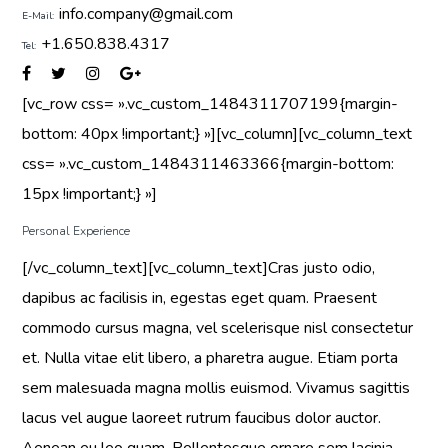
info.company@gmail.com
E-Mail:
+1.650.838.4317
Tel:
[vc_row css= ».vc_custom_1484311707199{margin-
bottom: 40px !important;} »][vc_column][vc_column_text
css= ».vc_custom_1484311463366{margin-bottom:
15px !important;} »]
Personal Experience
[/vc_column_text][vc_column_text]Cras justo odio,
dapibus ac facilisis in, egestas eget quam. Praesent
commodo cursus magna, vel scelerisque nisl consectetur
et. Nulla vitae elit libero, a pharetra augue. Etiam porta
sem malesuada magna mollis euismod. Vivamus sagittis
lacus vel augue laoreet rutrum faucibus dolor auctor.
Aenean eu leo quam. Pellentesque ornare sem lacinia