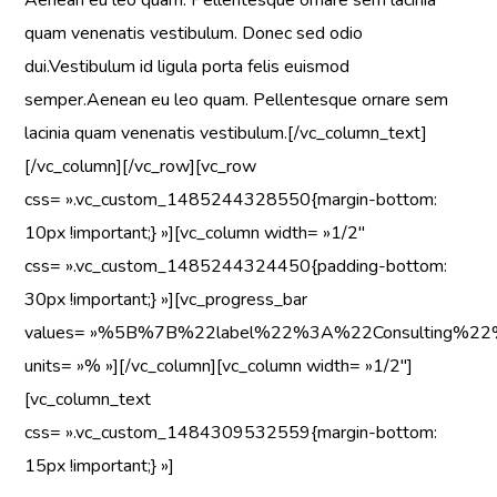
quam venenatis vestibulum. Donec sed odio
dui.Vestibulum id ligula porta felis euismod
semper.Aenean eu leo quam. Pellentesque ornare sem
lacinia quam venenatis vestibulum.[/vc_column_text]
[/vc_column][/vc_row][vc_row
css= ».vc_custom_1485244328550{margin-bottom:
10px !important;} »][vc_column width= »1/2″
css= ».vc_custom_1485244324450{padding-bottom:
30px !important;} »][vc_progress_bar
values= »%5B%7B%22label%22%3A%22Consultin
units= »% »][/vc_column][vc_column width= »1/2″]
[vc_column_text
css= ».vc_custom_1484309532559{margin-bottom:
15px !important;} »]