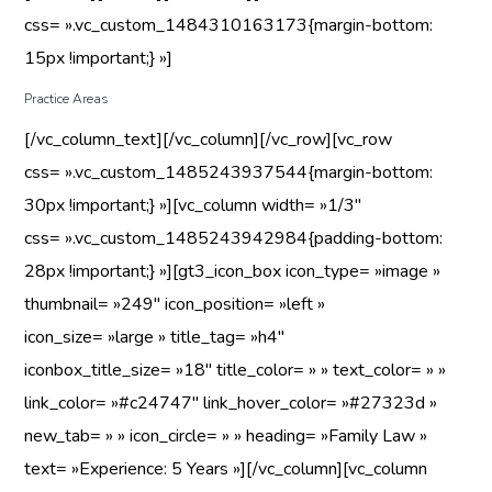
css= ».vc_custom_1484310163173{margin-bottom:
15px !important;} »]
Practice Areas
[/vc_column_text][/vc_column][/vc_row][vc_row
css= ».vc_custom_1485243937544{margin-bottom:
30px !important;} »][vc_column width= »1/3″
css= ».vc_custom_1485243942984{padding-bottom:
28px !important;} »][gt3_icon_box icon_type= »image »
thumbnail= »249″ icon_position= »left »
icon_size= »large » title_tag= »h4″
iconbox_title_size= »18″ title_color= » » text_color= » »
link_color= »#c24747″ link_hover_color= »#27323d »
new_tab= » » icon_circle= » » heading= »Family Law »
text= »Experience: 5 Years »][/vc_column][vc_column