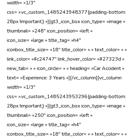
width= »1/3″
css= ».vc_custom_1485243948377{padding-bottom:
28px !important;} »][gt3_icon_box icon_type= »image »
thumbnail= »248″ icon_position= »left »
icon_size= »large » title_tag= »h4″
iconbox_title_size= »18″ title_color= » » text_color= » »
link_color= »#c24747″ link_hover_color= »#27323d »
new_tab= » » icon_circle= » » heading= »Car Accident »
text= »Experience: 3 Years »][/vc_column][vc_column
width= »1/3″
css= ».vc_custom_1485243953296{padding-bottom:
28px !important;} »][gt3_icon_box icon_type= »image »
thumbnail= »250″ icon_position= »left »
icon_size= »large » title_tag= »h4″
iconbox_title_size= »18″ title_color= » » text_color= » »