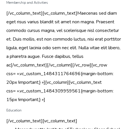
Membership and Activities
[/vc_column_text][vc_column_text]Maecenas sed diam
eget risus varius blandit sit amet non magna. Praesent
commodo cursus magna, vel scelerisque nisl consectetur
et. Duis mollis, est non commodo luctus, nisi erat porttitor
ligula, eget lacinia odio sem nec elit. Nulla vitae elit libero,
a pharetra augue. Fusce dapibus, tellus
ac[/vc_column_text][/vc_column][/vc_row][vc_row
css= ».vc_custom_1484311764696{margin-bottom:
20px !important;} »][vc_column][vc_column_text
css= ».vc_custom_1484309959561{margin-bottom:
15px !important;} »]
Education
[/vc_column_text][vc_column_text]