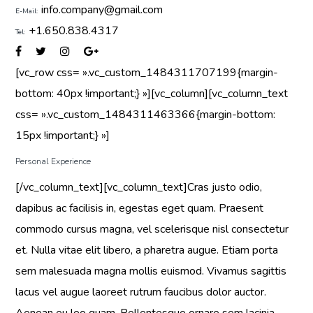
info.company@gmail.com
E-Mail:
+1.650.838.4317
Tel:
[vc_row css= ».vc_custom_1484311707199{margin-
bottom: 40px !important;} »][vc_column][vc_column_text
css= ».vc_custom_1484311463366{margin-bottom:
15px !important;} »]
Personal Experience
[/vc_column_text][vc_column_text]Cras justo odio,
dapibus ac facilisis in, egestas eget quam. Praesent
commodo cursus magna, vel scelerisque nisl consectetur
et. Nulla vitae elit libero, a pharetra augue. Etiam porta
sem malesuada magna mollis euismod. Vivamus sagittis
lacus vel augue laoreet rutrum faucibus dolor auctor.
Aenean eu leo quam. Pellentesque ornare sem lacinia