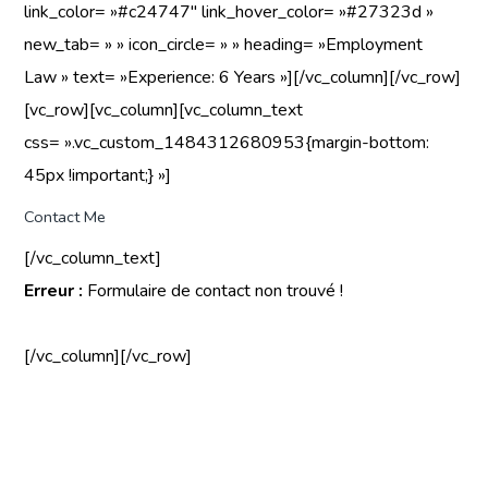
link_color= »#c24747″ link_hover_color= »#27323d »
new_tab= » » icon_circle= » » heading= »Employment
Law » text= »Experience: 6 Years »][/vc_column][/vc_row]
[vc_row][vc_column][vc_column_text
css= ».vc_custom_1484312680953{margin-bottom:
45px !important;} »]
Contact Me
[/vc_column_text]
Erreur :
Formulaire de contact non trouvé !
[/vc_column][/vc_row]