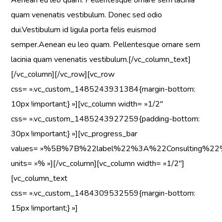
quam venenatis vestibulum. Donec sed odio
dui.Vestibulum id ligula porta felis euismod
semper.Aenean eu leo quam. Pellentesque ornare sem
lacinia quam venenatis vestibulum.[/vc_column_text]
[/vc_column][/vc_row][vc_row
css= ».vc_custom_1485243931384{margin-bottom:
10px !important;} »][vc_column width= »1/2″
css= ».vc_custom_1485243927259{padding-bottom:
30px !important;} »][vc_progress_bar
values= »%5B%7B%22label%22%3A%22Consultin
units= »% »][/vc_column][vc_column width= »1/2″]
[vc_column_text
css= ».vc_custom_1484309532559{margin-bottom:
15px !important;} »]