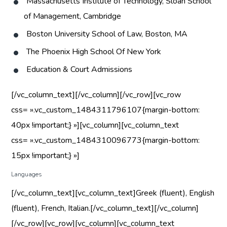
Massachusetts Institute of Technology, Sloan School
of Management, Cambridge
Boston University School of Law, Boston, MA
The Phoenix High School Of New York
Education & Court Admissions
[/vc_column_text][/vc_column][/vc_row][vc_row
css= ».vc_custom_1484311796107{margin-bottom:
40px !important;} »][vc_column][vc_column_text
css= ».vc_custom_1484310096773{margin-bottom:
15px !important;} »]
Languages
[/vc_column_text][vc_column_text]Greek (fluent), English
(fluent), French, Italian.[/vc_column_text][/vc_column]
[/vc_row][vc_row][vc_column][vc_column_text