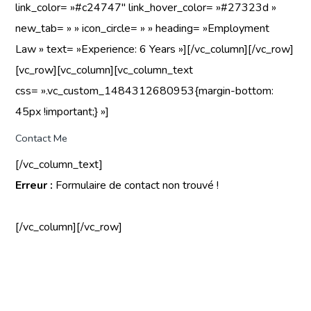
link_color= »#c24747″ link_hover_color= »#27323d »
new_tab= » » icon_circle= » » heading= »Employment
Law » text= »Experience: 6 Years »][/vc_column][/vc_row]
[vc_row][vc_column][vc_column_text
css= ».vc_custom_1484312680953{margin-bottom:
45px !important;} »]
Contact Me
[/vc_column_text]
Erreur :
Formulaire de contact non trouvé !
[/vc_column][/vc_row]