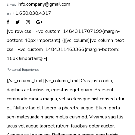
info.company@gmail.com
E-Mail:
+1.650.838.4317
Tel:
[vc_row css= ».vc_custom_1484311707199{margin-
bottom: 40px !important;} »][vc_column][vc_column_text
css= ».vc_custom_1484311463366{margin-bottom:
15px !important;} »]
Personal Experience
[/vc_column_text][vc_column_text]Cras justo odio,
dapibus ac facilisis in, egestas eget quam. Praesent
commodo cursus magna, vel scelerisque nisl consectetur
et. Nulla vitae elit libero, a pharetra augue. Etiam porta
sem malesuada magna mollis euismod. Vivamus sagittis
lacus vel augue laoreet rutrum faucibus dolor auctor.
Aenean eu leo quam. Pellentesque ornare sem lacinia