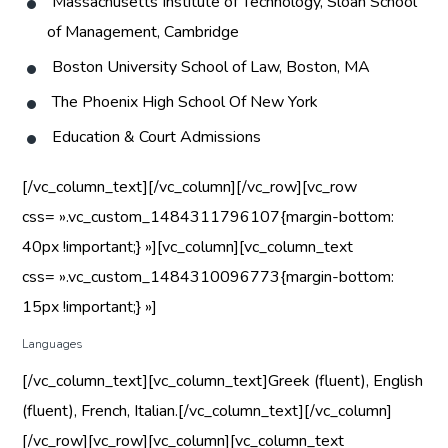
Massachusetts Institute of Technology, Sloan School
of Management, Cambridge
Boston University School of Law, Boston, MA
The Phoenix High School Of New York
Education & Court Admissions
[/vc_column_text][/vc_column][/vc_row][vc_row
css= ».vc_custom_1484311796107{margin-bottom:
40px !important;} »][vc_column][vc_column_text
css= ».vc_custom_1484310096773{margin-bottom:
15px !important;} »]
Languages
[/vc_column_text][vc_column_text]Greek (fluent), English
(fluent), French, Italian.[/vc_column_text][/vc_column]
[/vc_row][vc_row][vc_column][vc_column_text