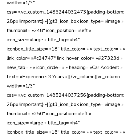
width= »1/3″
css= ».vc_custom_1485244032473{padding-bottom:
28px !important;} »][gt3_icon_box icon_type= »image »
thumbnail= »248″ icon_position= »left »
icon_size= »large » title_tag= »h4″
iconbox_title_size= »18″ title_color= » » text_color= » »
link_color= »#c24747″ link_hover_color= »#27323d »
new_tab= » » icon_circle= » » heading= »Car Accident »
text= »Experience: 3 Years »][/vc_column][vc_column
width= »1/3″
css= ».vc_custom_1485244037256{padding-bottom:
28px !important;} »][gt3_icon_box icon_type= »image »
thumbnail= »250″ icon_position= »left »
icon_size= »large » title_tag= »h4″
iconbox_title_size= »18″ title_color= » » text_color= » »