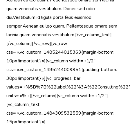
quam venenatis vestibulum. Donec sed odio
dui.Vestibulum id ligula porta felis euismod
semper.Aenean eu leo quam. Pellentesque ornare sem
lacinia quam venenatis vestibulum.[/vc_column_text]
[/vc_column][/vc_row][vc_row
css= ».vc_custom_1485244015363{margin-bottom:
10px !important;} »][vc_column width= »1/2″
css= ».vc_custom_1485244009951{padding-bottom:
30px !important;} »][vc_progress_bar
values= »%5B%7B%22label%22%3A%22Consultin
units= »% »][/vc_column][vc_column width= »1/2″]
[vc_column_text
css= ».vc_custom_1484309532559{margin-bottom:
15px !important;} »]