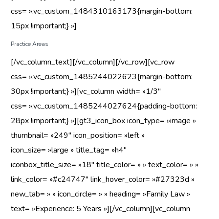
css= ».vc_custom_1484310163173{margin-bottom:
15px !important;} »]
Practice Areas
[/vc_column_text][/vc_column][/vc_row][vc_row
css= ».vc_custom_1485244022623{margin-bottom:
30px !important;} »][vc_column width= »1/3″
css= ».vc_custom_1485244027624{padding-bottom:
28px !important;} »][gt3_icon_box icon_type= »image »
thumbnail= »249″ icon_position= »left »
icon_size= »large » title_tag= »h4″
iconbox_title_size= »18″ title_color= » » text_color= » »
link_color= »#c24747″ link_hover_color= »#27323d »
new_tab= » » icon_circle= » » heading= »Family Law »
text= »Experience: 5 Years »][/vc_column][vc_column