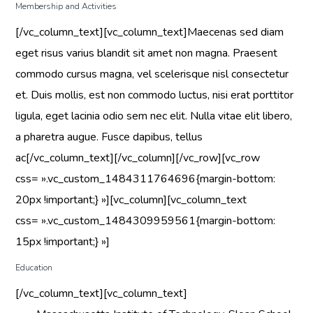
Membership and Activities
[/vc_column_text][vc_column_text]Maecenas sed diam
eget risus varius blandit sit amet non magna. Praesent
commodo cursus magna, vel scelerisque nisl consectetur
et. Duis mollis, est non commodo luctus, nisi erat porttitor
ligula, eget lacinia odio sem nec elit. Nulla vitae elit libero,
a pharetra augue. Fusce dapibus, tellus
ac[/vc_column_text][/vc_column][/vc_row][vc_row
css= ».vc_custom_1484311764696{margin-bottom:
20px !important;} »][vc_column][vc_column_text
css= ».vc_custom_1484309959561{margin-bottom:
15px !important;} »]
Education
[/vc_column_text][vc_column_text]