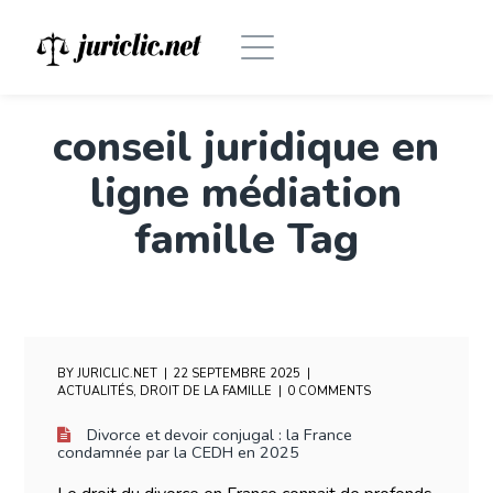
conseil juridique en
ligne médiation
famille Tag
BY
JURICLIC.NET
22 SEPTEMBRE 2025
ACTUALITÉS
,
DROIT DE LA FAMILLE
0 COMMENTS
Divorce et devoir conjugal : la France
condamnée par la CEDH en 2025