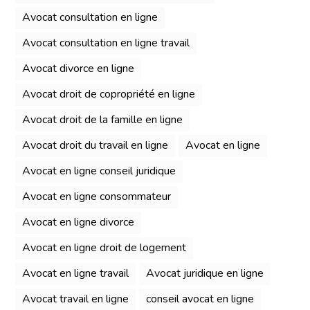
Avocat consultation en ligne
Avocat consultation en ligne travail
Avocat divorce en ligne
Avocat droit de copropriété en ligne
Avocat droit de la famille en ligne
Avocat droit du travail en ligne
Avocat en ligne
Avocat en ligne conseil juridique
Avocat en ligne consommateur
Avocat en ligne divorce
Avocat en ligne droit de logement
Avocat en ligne travail
Avocat juridique en ligne
Avocat travail en ligne
conseil avocat en ligne