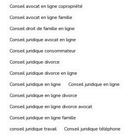
Conseil avocat en ligne copropriété
Conseil avocat en ligne famille
Conseil droit de famille en ligne
Conseil juridique avocat en ligne
Conseil juridique consommateur
Conseil juridique divorce
Conseil juridique divorce en ligne
Conseil juridique en ligne
Conseil juridique en ligne
Conseil juridique en ligne divorce
Conseil juridique en ligne divorce avocat
Conseil juridique en ligne famille
conseil juridique travail
Conseil juridique téléphone