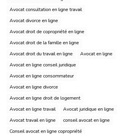
Avocat consultation en ligne travail
Avocat divorce en ligne
Avocat droit de copropriété en ligne
Avocat droit de la famille en ligne
Avocat droit du travail en ligne
Avocat en ligne
Avocat en ligne conseil juridique
Avocat en ligne consommateur
Avocat en ligne divorce
Avocat en ligne droit de logement
Avocat en ligne travail
Avocat juridique en ligne
Avocat travail en ligne
conseil avocat en ligne
Conseil avocat en ligne copropriété