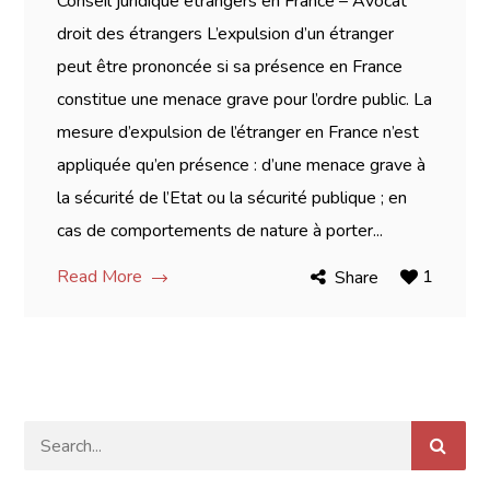
Conseil juridique étrangers en France – Avocat
droit des étrangers L’expulsion d’un étranger
peut être prononcée si sa présence en France
constitue une menace grave pour l’ordre public. La
mesure d’expulsion de l’étranger en France n’est
appliquée qu’en présence : d’une menace grave à
la sécurité de l’Etat ou la sécurité publique ; en
cas de comportements de nature à porter...
Read More
1
Share