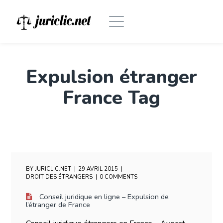
Expulsion étranger
France Tag
BY
JURICLIC.NET
29 AVRIL 2015
DROIT DES ÉTRANGERS
0 COMMENTS
Conseil juridique en ligne – Expulsion de
l’étranger de France