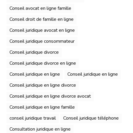
Conseil avocat en ligne famille
Conseil droit de famille en ligne
Conseil juridique avocat en ligne
Conseil juridique consommateur
Conseil juridique divorce
Conseil juridique divorce en ligne
Conseil juridique en ligne
Conseil juridique en ligne
Conseil juridique en ligne divorce
Conseil juridique en ligne divorce avocat
Conseil juridique en ligne famille
conseil juridique travail
Conseil juridique téléphone
Consultation juridique en ligne