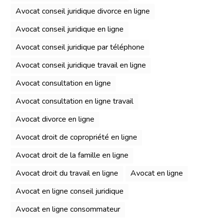
Avocat conseil juridique divorce en ligne
Avocat conseil juridique en ligne
Avocat conseil juridique par téléphone
Avocat conseil juridique travail en ligne
Avocat consultation en ligne
Avocat consultation en ligne travail
Avocat divorce en ligne
Avocat droit de copropriété en ligne
Avocat droit de la famille en ligne
Avocat droit du travail en ligne
Avocat en ligne
Avocat en ligne conseil juridique
Avocat en ligne consommateur