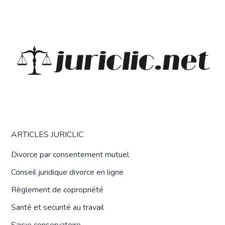
ARTICLES JURICLIC
Divorce par consentement mutuel
Conseil juridique divorce en ligne
Règlement de copropriété
Santé et securité au travail
Saisie conservatoire