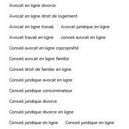
Avocat en ligne divorce
Avocat en ligne droit de logement
Avocat en ligne travail
Avocat juridique en ligne
Avocat travail en ligne
conseil avocat en ligne
Conseil avocat en ligne copropriété
Conseil avocat en ligne famille
Conseil droit de famille en ligne
Conseil juridique avocat en ligne
Conseil juridique consommateur
Conseil juridique divorce
Conseil juridique divorce en ligne
Conseil juridique en ligne
Conseil juridique en ligne