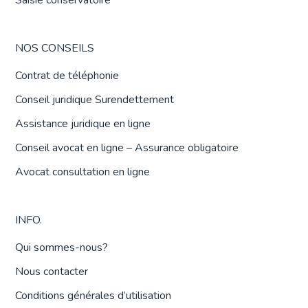
NOS CONSEILS
Contrat de téléphonie
Conseil juridique Surendettement
Assistance juridique en ligne
Conseil avocat en ligne – Assurance obligatoire
Avocat consultation en ligne
INFO.
Qui sommes-nous?
Nous contacter
Conditions générales d’utilisation