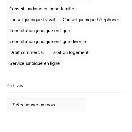
Conseil juridique en ligne famille
conseil juridique travail
Conseil juridique téléphone
Consultation juridique en ligne
Consultation juridique en ligne divorce
Droit commercial
Droit du logement
Service juridique en ligne
Archives
Archives