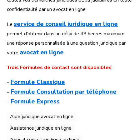
toutes vos démarches juridiques et/ou judiciaires en toute
confidentialité par un avocat en ligne.
service de conseil juridique en ligne
Le
permet d’obtenir dans un délai de 48 heures maximum
une réponse personnalisée à une question juridique par
avocat en ligne
votre
.
Trois Formules de contact sont disponibles
:
Formule Classique
–
Formule Consultation par téléphone
–
Formule Express
–
Aide juridique avocat en ligne
Assistance juridique en ligne
Avocat conseil juridique en ligne