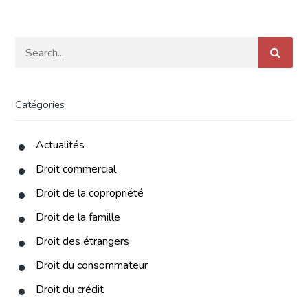
Catégories
Actualités
Droit commercial
Droit de la copropriété
Droit de la famille
Droit des étrangers
Droit du consommateur
Droit du crédit